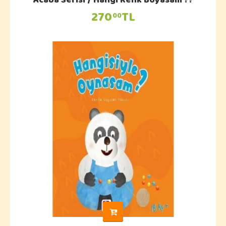
Acaba Serisi / Hangi Renk Boyasam ??
270
TL
00