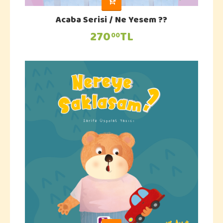
Acaba Serisi / Ne Yesem ??
270
TL
00