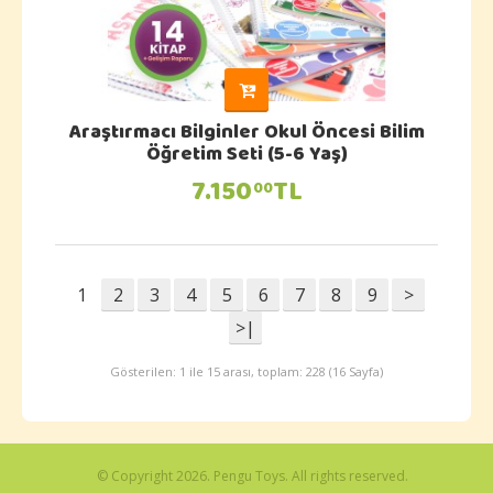
Araştırmacı Bilginler Okul Öncesi Bilim
Öğretim Seti (5-6 Yaş)
7.150
TL
00
1
2
3
4
5
6
7
8
9
>
>|
Gösterilen: 1 ile 15 arası, toplam: 228 (16 Sayfa)
© Copyright 2026. Pengu Toys. All rights reserved.