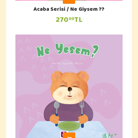
Acaba Serisi / Ne Giysem ??
270
TL
00