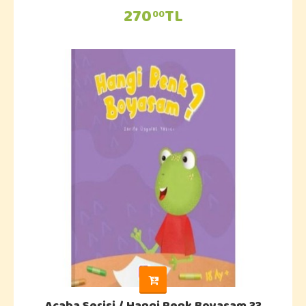
270
TL
00