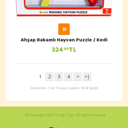
Ahşap Rakamlı Hayvan Puzzle / Kedi
324
TL
90
1
2
3
4
>
>|
Gösterilen: 1 ile 15 arası, toplam: 50 (4 Sayfa)
© Copyright 2026. Pengu Toys. All rights reserved.