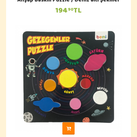
Ahşap Baskılı Puzzle / Deniz altı Şekiller
194
TL
90