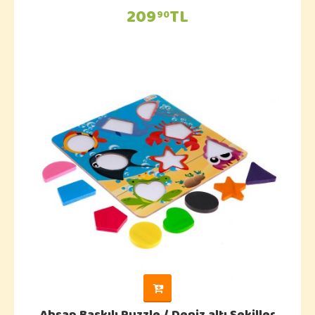
209
TL
90