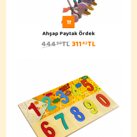
Ahşap Paytak Ördek
444
TL
311
TL
90
42