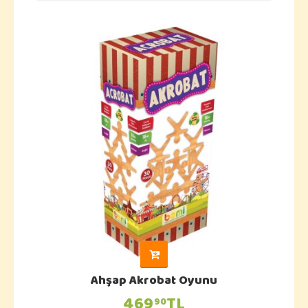
Ahşap Akrobat Oyunu
469
TL
90