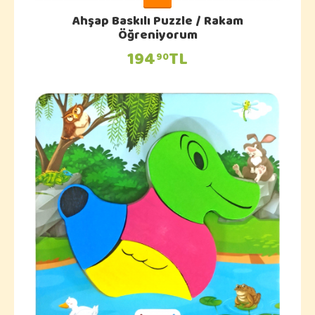
Ahşap Baskılı Puzzle / Rakam
Öğreniyorum
194
TL
90