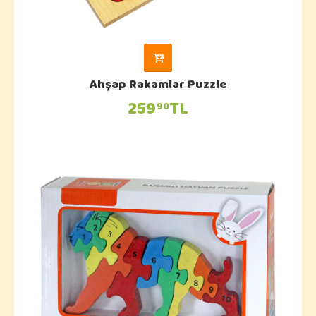
Ahşap Rakamlar Puzzle
259
TL
90