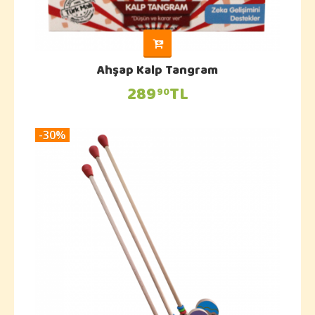
Ahşap Kalp Tangram
289
TL
90
-30%