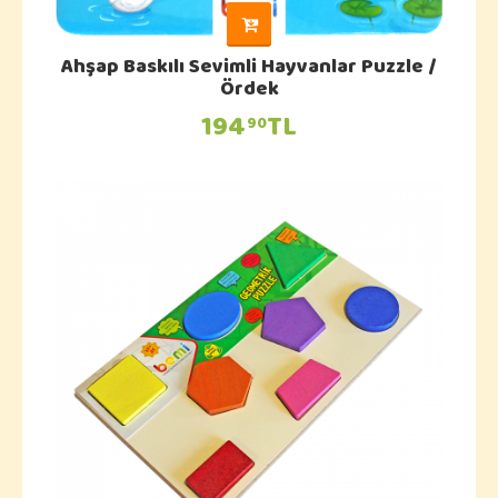
Ahşap Baskılı Sevimli Hayvanlar Puzzle /
Ördek
194
TL
90