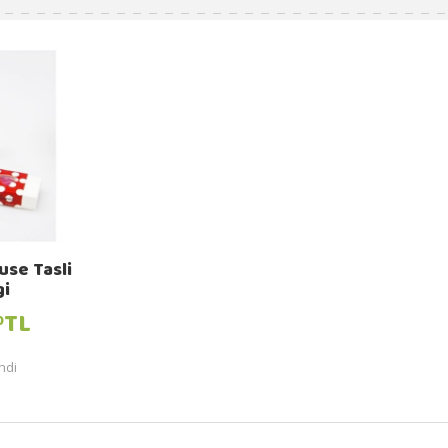
use Tasli
gi
TL
0
ndi