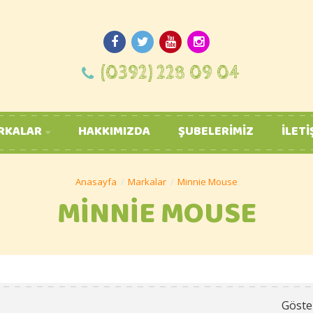
(0392) 228 09 04
RKALAR
HAKKIMIZDA
ŞUBELERIMIZ
İLETI
Markalar
Minnie Mouse
MINNIE MOUSE
Göste