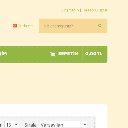
Giriş Yapın
|
Hesap Oluştur
Türkçe
ŞIM
SEPETIM
0
,
00
TL
r:
Sırala: