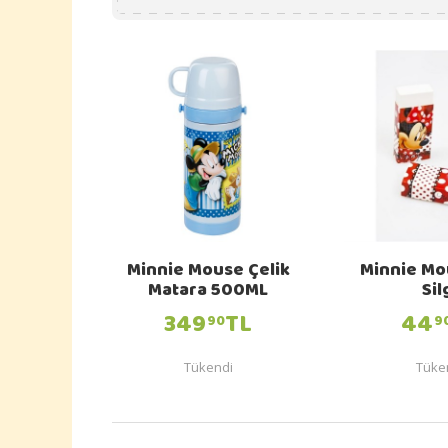
Minnie Mouse Çelik
Minnie Mo
Matara 500ML
Sil
349
TL
44
90
9
Tükendi
Tüke