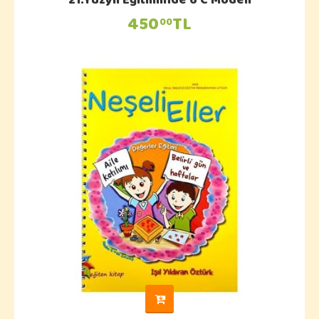
21.Yüzyıl Eğitiminde 6 C Modeli
450
TL
00