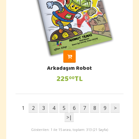
Arkadaşım Robot
225
TL
00
1
2
3
4
5
6
7
8
9
>
>|
Gösterilen: 1 ile 15 arası, toplam: 313 (21 Sayfa)