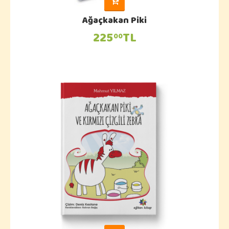
Ağaçkakan Piki
225
TL
00