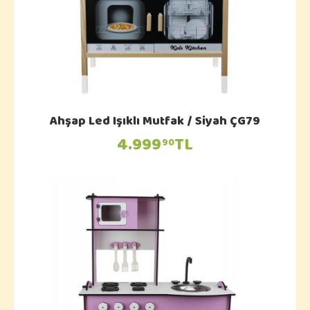
Ahşap Led Işıklı Mutfak / Siyah ÇG79
4.999
TL
90