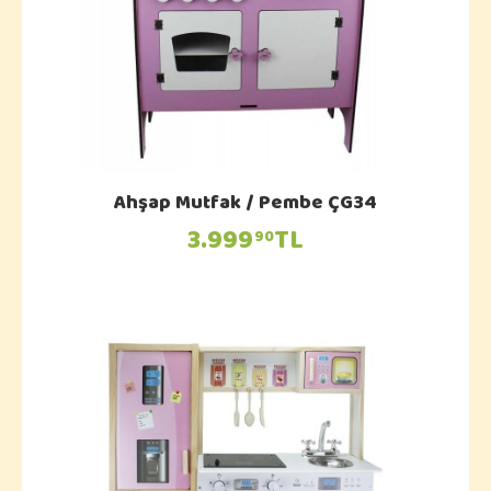
Ahşap Mutfak / Pembe ÇG34
3.999
TL
90