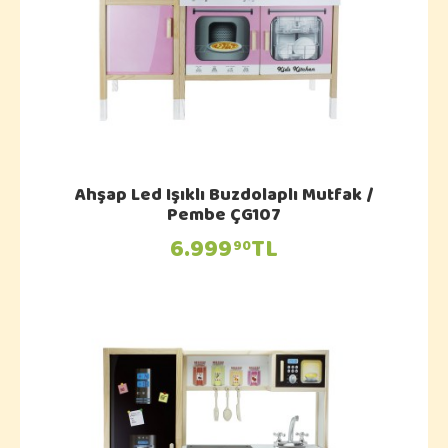
Ahşap Led Işıklı Buzdolaplı Mutfak /
Pembe ÇG107
6.999
TL
90