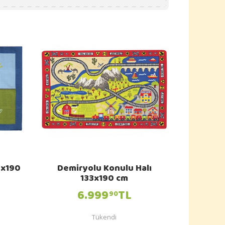
3x190
Demiryolu Konulu Halı
133x190 cm
6.999
TL
90
Tükendi