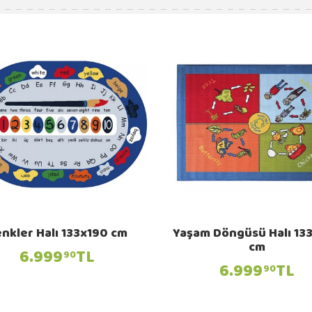
nkler Halı 133x190 cm
Yaşam Döngüsü Halı 13
cm
6.999
TL
90
6.999
TL
90