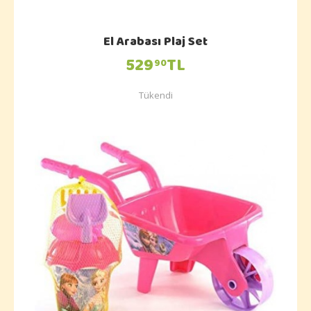
El Arabası Plaj Set
529
TL
90
Tükendi