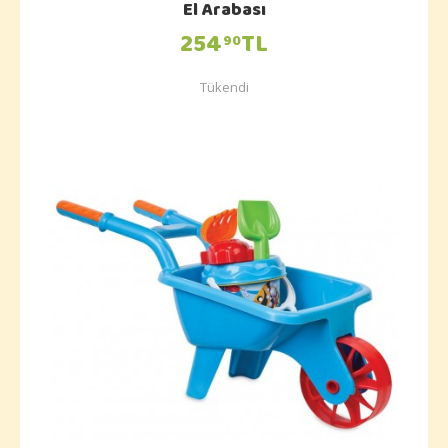
El Arabası
254
TL
90
Tükendi