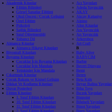
Akademik Kitaplar
Açı Yayınları
Eğitim Bilimleri
Adeda Yayıncılık
Görsel Sanatlar Eğitimi
AKAY
Okul Öncesi / Çocuk Gelişimi
Akçay Kırtasiye
Özel Eğitim
Alpino
Psikoloji
Altın Kitaplar
Sağlık Bilimleri
Anı Yayıncılık
Sınıf Öğretmenliği
Arı Yayıncılık
Yabancı Dil
Arkerobox
Almanca Kitaplar
Art Craft
Almanca Hikaye Kitapları
B
Biyografi Kitapları
Baby Alive
Boyama Kitapları
BABYCIM
Çocuklar İçin Boyama Kitapları
Barbie
Çocuklar İçin Mandala
Beceri Dünyası
Yetişkinler İçin Mandala
Bemi
Çıkartmalı Kitaplar
Beren
Çocuk Bakımı ve Kişisel Gelişim
Beta Kids
Dikkat Ve Kodlama Kitapları
Beyaz Balina Yayınlar
Duvar Posterleri
Biba Toys
Eğitim Kitapları
Bıcırık Yayınları
1. Sınıf Eğitim Kitapları
Bigpoint
10. Sınıf Eğitim Kitapları
Bilgiseli Yayınları
11. Sınıf Eğitim Kitapları
Binot Yayınları
2. Sınıf Eğitim Kitapları
Birey Yayınları