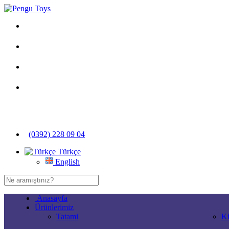
(0392) 228 09 04
Türkçe
English
Anasayfa
Ürünlerimiz
Tatami
Ki