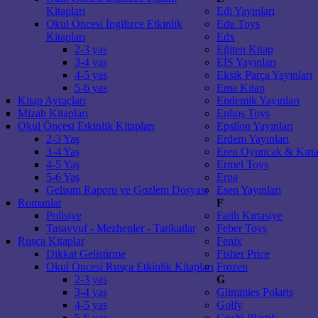
Kitapları
Edi Yayınları
Okul Öncesi İngilizce Etkinlik
Edu Toys
Kitapları
Edx
2-3 yas
Eğiten Kitap
3-4 yas
EİS Yayınları
4-5 yas
Eksik Parça Yayınları
5-6 yas
Ema Kitap
Kitap Ayraçları
Endemik Yayınları
Mizah Kitapları
Enhoş Toys
Okul Öncesi Etkinlik Kitapları
Epsilon Yayınları
2-3 Yaş
Erdem Yayınları
3-4 Yaş
Eren Oyuncak & Kırta
4-5 Yaş
Ermel Toys
5-6 Yaş
Erpa
Gelısım Raporu ve Gozlem Dosyası
Esen Yayınları
Romanlar
F
Polisiye
Fatih Kırtasiye
Tasavvuf - Mezhepler - Tarikatlar
Feber Toys
Rusça Kitaplar
Fenix
Dikkat Geliştirme
Fisher Price
Okul Öncesi Rusça Etkinlik Kitapları
Frozen
2-3 yaş
G
3-4 yas
Glimmies Polaris
4-5 yas
Golfy
5-6 yas
Güçlü Plastik