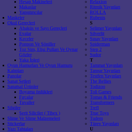
Hesap Makineleri
Relaxion
Makaslar
Ritmik Yayınları
Yapıştırıcılar
ROLLA
Maskeler
Rubenis
Okul Gereçleri
S
Abaküs ve Sayı Gereçleri
Selimer Yayınları
Evalar
Silverlit
Keçeler
Sınav Yayınları
Ponpon Ve Şöniller
Spiderman
Toz Sim, Elişi Pulları Ve Oynar
Step 2
Gözler
Sudor
Yaka İpleri
T
Oyun Hamurları Ve Oyun Hamuru
Tammat Yayınları
Kalıpları
Tanışır Yayınları
Panolar
Testfen Yayınları
Sanat Setleri
The Bellies
Sanatsal Ürünler
Todizoo
Boyama önlükleri
Toli Games
Fırçalar
Tomas & Friends
Tuvaller
Transformers
Silgiler
Trefl
Şerit Siliciler ( Tibex )
True Toys
Slime Ve Slime Malzemeleri
Tudem
Stickerlar
Türev Yayınları
Yazı Tahtaları
U