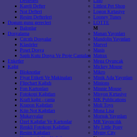
Defterleri
Lino
Kareli Defter
Littlest Pet Shop
Not Defteri
Logon Kırtasiye
Resim Defterleri
Looney Tunes
Dogum gunu gereçleri
LOTTE
Balonlar
M
Dosyalama
Manan Yayınları
Çıtçıtlı Dosyalar
Mandolin Yayınları
Klasörler
Marvel
Poşet Dosya
Masis
Saplı Kutu Dosya Ve Proje Çantaları
Matrax
Etıketler
Mega Oyuncak
Kağıt
Mickey Mouse
Bloknotlar
Mikro
Fiyat Etiketi Ve Makinaları
Minik Ada Yayınları
Flipchart Kağıdı
Minions
Fon Kartonları
Minnie Mouse
Fotokopi Kağıtları
Misyon Kırtasiye
Kraft kağıt - çanta
MK Publications
Krapon Kağıtları
Moli Toys
Küp Not Kağıtları
Mona Lisa
Mukavvalar
Morışık Yayınları
Özel Kağıtlar Ve Kartonlar
MR Yayıncılık
Renkli Fotokopi Kağıtları
My Little Pony
Resim Kağıtları
Mymy City