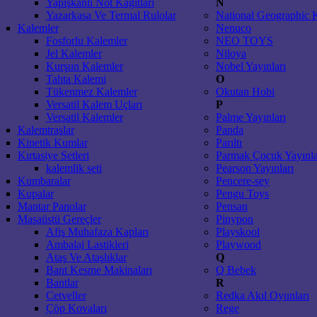
Yapışkanlı Not Kağıtları
N
Yazarkasa Ve Termal Rulolar
National Geographic 
Kalemler
Nenuco
Fosforlu Kalemler
NEO TOYS
Jel Kalemler
Niloya
Kurşun Kalemler
Nobel Yayınları
Tahta Kalemi
O
Tükenmez Kalemler
Okutan Hobi
Versatil Kalem Uçları
P
Versatil Kalemler
Palme Yayınları
Kalemtraşlar
Panda
Kinetik Kumlar
Parıltı
Kırtasiye Setleri
Parmak Çocuk Yayınla
kalemlik seti
Pearson Yayınları
Kumbaralar
Pencere-sey
Kupalar
Pengu Toys
Mantar Panolar
Pensan
Masaüstü Gereçler
Pinypon
Afiş Muhafaza Kapları
Playskool
Ambalaj Lastikleri
Playwood
Ataş Ve Ataşlıklar
Q
Bant Kesme Makinaları
Q Bebek
Bantlar
R
Cetveller
Redka Akıl Oyunları
Çöp Kovaları
Rege