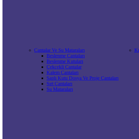
Çantalar Ve Su Mataraları
Kı
Beslenme Çantaları
Beslenme Kutuları
Çekçekli Çantalar
Kalem Çantaları
Saplı Kutu Dosya Ve Proje Çantaları
Sırt Çantaları
Su Mataraları