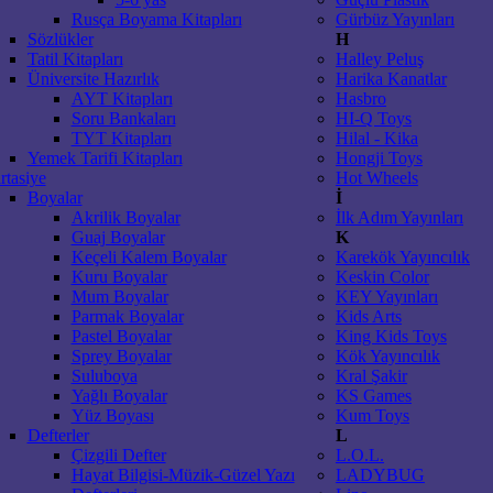
Rusça Boyama Kitapları
Gürbüz Yayınları
Sözlükler
H
Tatil Kitapları
Halley Peluş
Üniversite Hazırlık
Harika Kanatlar
AYT Kitapları
Hasbro
Soru Bankaları
HI-Q Toys
TYT Kitapları
Hilal - Kika
Yemek Tarifi Kitapları
Hongji Toys
rtasiye
Hot Wheels
Boyalar
İ
Akrilik Boyalar
İlk Adım Yayınları
Guaj Boyalar
K
Keçeli Kalem Boyalar
Karekök Yayıncılık
Kuru Boyalar
Keskin Color
Mum Boyalar
KEY Yayınları
Parmak Boyalar
Kids Arts
Pastel Boyalar
King Kids Toys
Sprey Boyalar
Kök Yayıncılık
Suluboya
Kral Şakir
Yağlı Boyalar
KS Games
Yüz Boyası
Kum Toys
Defterler
L
Çizgili Defter
L.O.L.
Hayat Bilgisi-Müzik-Güzel Yazı
LADYBUG