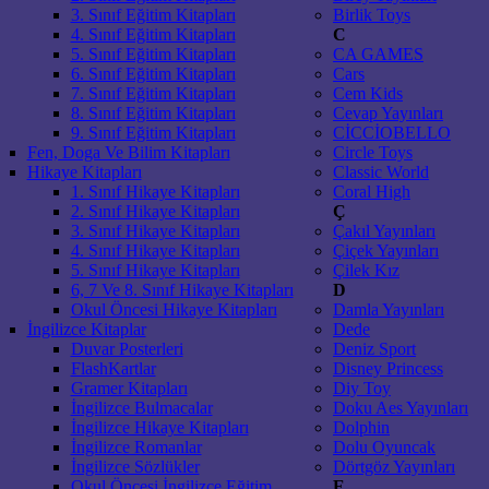
3. Sınıf Eğitim Kitapları
Birlik Toys
4. Sınıf Eğitim Kitapları
C
5. Sınıf Eğitim Kitapları
CA GAMES
6. Sınıf Eğitim Kitapları
Cars
7. Sınıf Eğitim Kitapları
Cem Kids
8. Sınıf Eğitim Kitapları
Cevap Yayınları
9. Sınıf Eğitim Kitapları
CİCCİOBELLO
Fen, Doga Ve Bilim Kitapları
Circle Toys
Hikaye Kitapları
Classic World
1. Sınıf Hikaye Kitapları
Coral High
2. Sınıf Hikaye Kitapları
Ç
3. Sınıf Hikaye Kitapları
Çakıl Yayınları
4. Sınıf Hikaye Kitapları
Çiçek Yayınları
5. Sınıf Hikaye Kitapları
Çilek Kız
6, 7 Ve 8. Sınıf Hikaye Kitapları
D
Okul Öncesi Hikaye Kitapları
Damla Yayınları
İngilizce Kitaplar
Dede
Duvar Posterleri
Deniz Sport
FlashKartlar
Disney Princess
Gramer Kitapları
Diy Toy
İngilizce Bulmacalar
Doku Aes Yayınları
İngilizce Hikaye Kitapları
Dolphin
İngilizce Romanlar
Dolu Oyuncak
İngilizce Sözlükler
Dörtgöz Yayınları
Okul Öncesi İngilizce Eğitim
E