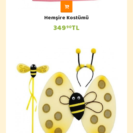
Hemşire Kostümü
349
TL
90