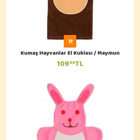
Kumaş Hayvanlar El Kuklası / Maymun
109
TL
90