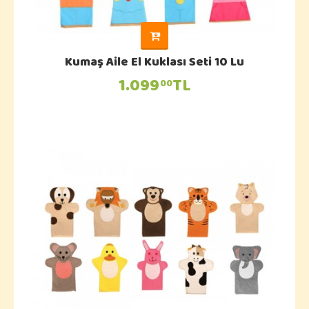
Kumaş Aile El Kuklası Seti 10 Lu
1.099
TL
00