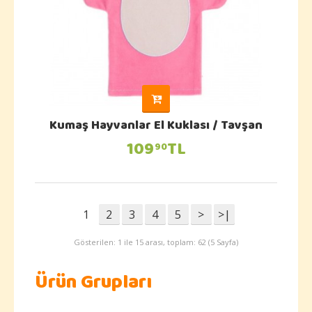
Kumaş Hayvanlar El Kuklası / Tavşan
109
TL
90
1
2
3
4
5
>
>|
Gösterilen: 1 ile 15 arası, toplam: 62 (5 Sayfa)
Ürün Grupları