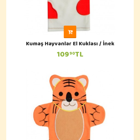
Kumaş Hayvanlar El Kuklası / İnek
109
TL
90