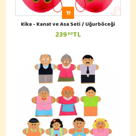
Kika - Kanat ve Asa Seti / Uğurböceği
239
TL
90