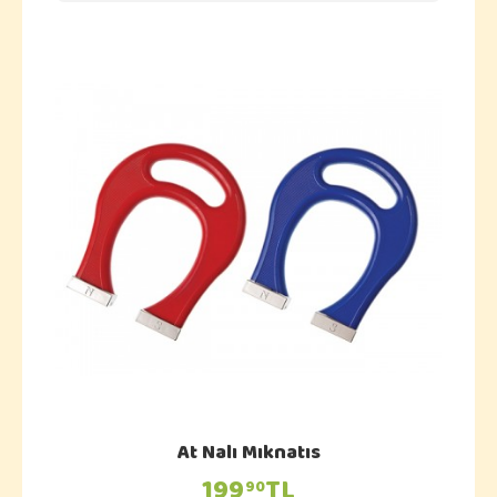
At Nalı Mıknatıs
199
TL
90