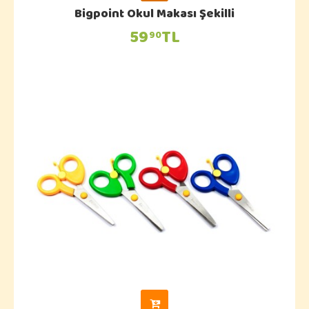
Bigpoint Okul Makası Şekilli
59
TL
90