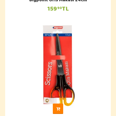
Bigpoint Ofis Makası 24cm
159
TL
90