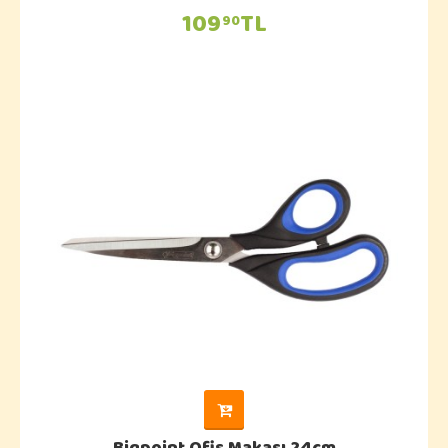
109
TL
90