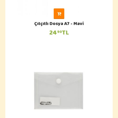
Çıtçıtlı Dosya A7 - Mavi
24
TL
90