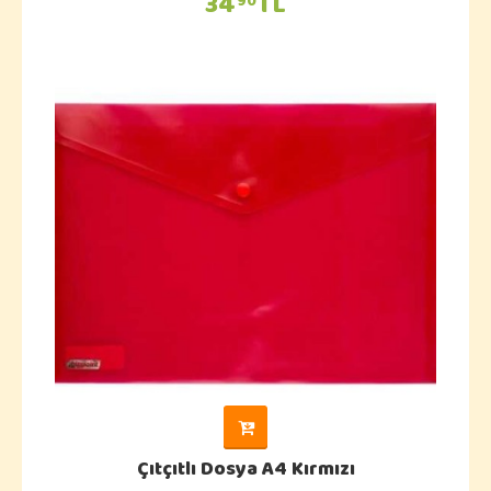
34
TL
90
Çıtçıtlı Dosya A4 Kırmızı