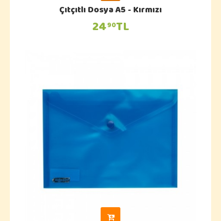
Çıtçıtlı Dosya A5 - Kırmızı
24
TL
90