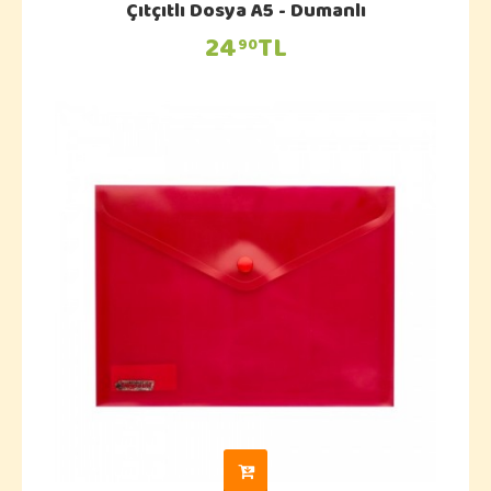
Çıtçıtlı Dosya A5 - Dumanlı
24
TL
90