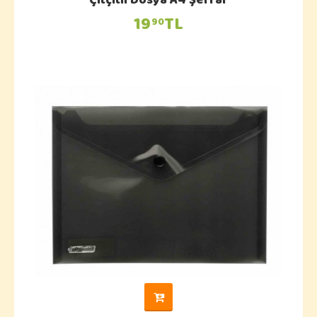
Çıtçıtlı Dosya A4 Şeffaf
19
TL
90