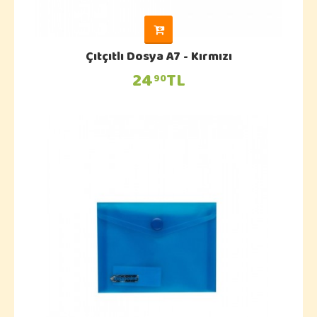
Çıtçıtlı Dosya A7 - Kırmızı
24
TL
90