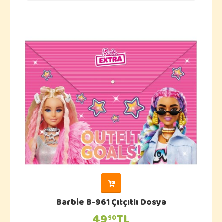
Barbie B-961 Çıtçıtlı Dosya
49
TL
90