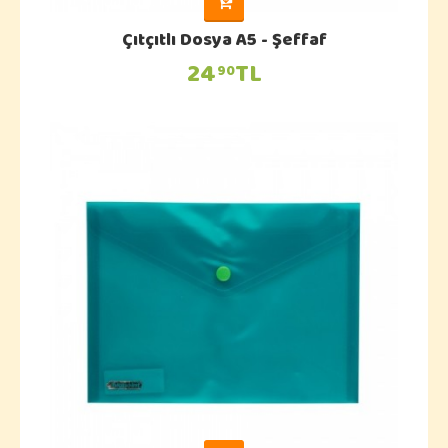
Çıtçıtlı Dosya A5 - Şeffaf
24
TL
90