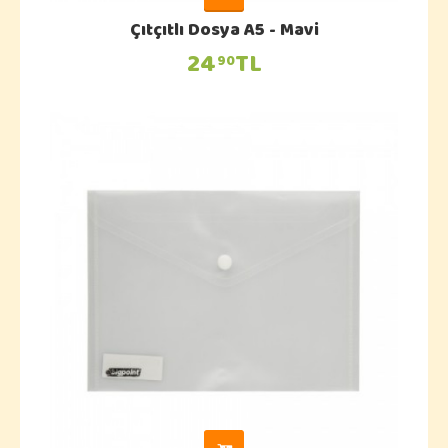
Çıtçıtlı Dosya A5 - Mavi
24
TL
90