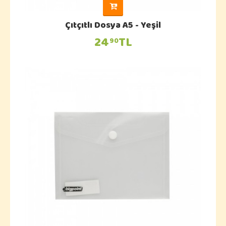
Çıtçıtlı Dosya A5 - Yeşil
24
TL
90