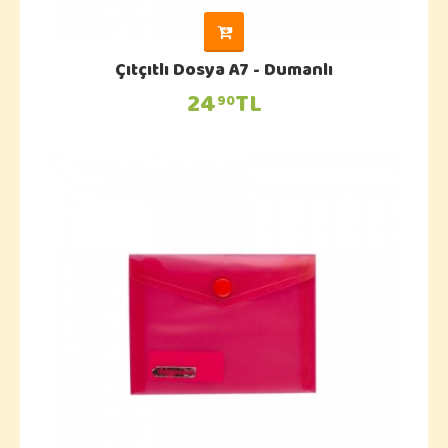
Çıtçıtlı Dosya A7 - Dumanlı
24
TL
90