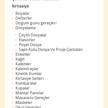
Kırtasiye
Boyalar
Defterler
Dogum gunu gereçleri
Dosyalama
Çıtçıtlı Dosyalar
Klasörler
Poşet Dosya
Saplı Kutu Dosya Ve Proje Çantaları
Etıketler
Kağıt
Kalemler
Kalemtraşlar
Kinetik Kumlar
Kırtasiye Setleri
Kumbaralar
Kupalar
Mantar Panolar
Masaüstü Gereçler
Maskeler
Okul Gereçleri