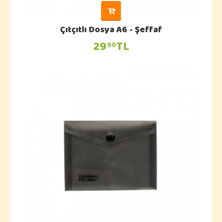
Çıtçıtlı Dosya A6 - Şeffaf
29
TL
90