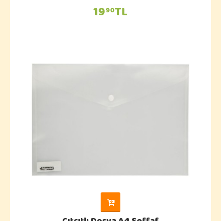
19
TL
90