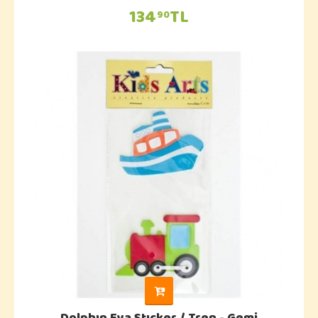
134
TL
90