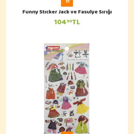
Funny Stıcker Jack ve Fasulye Sırığı
104
TL
90