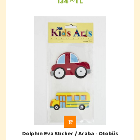
134
TL
90
Dolphın Eva Stıcker / Araba - Otobüs