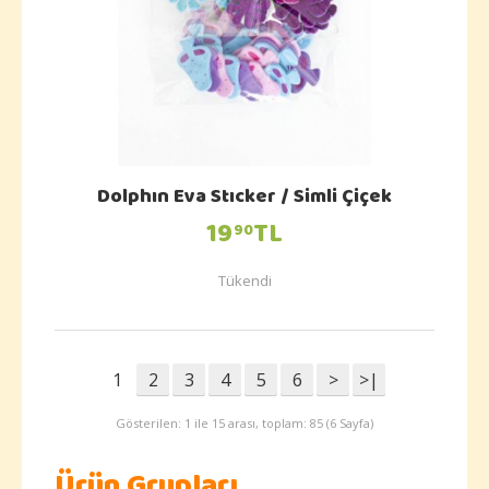
Dolphın Eva Stıcker / Simli Çiçek
19
TL
90
Tükendi
1
2
3
4
5
6
>
>|
Gösterilen: 1 ile 15 arası, toplam: 85 (6 Sayfa)