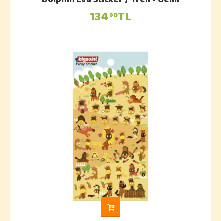
Dolphın Eva Stıcker / Tren - Gemi
134
TL
90