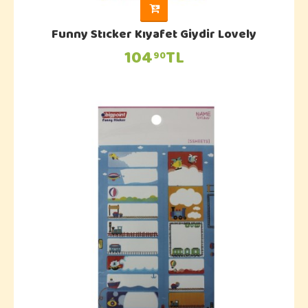
Funny Stıcker Kıyafet Giydir Lovely
104
TL
90