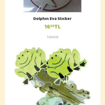
Dolphın Eva Stıcker
16
TL
50
Tükendi