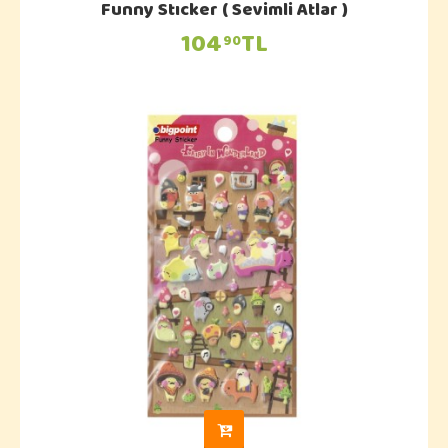
Funny Stıcker ( Sevimli Atlar )
104
TL
90