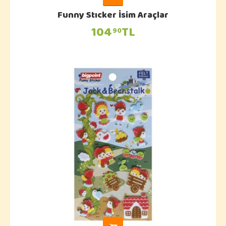
Funny Stıcker İsim Araçlar
104
TL
90