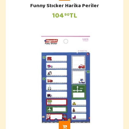
Funny Stıcker Harika Periler
104
TL
90