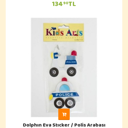
134
TL
90
Dolphın Eva Stıcker / Polis Arabası