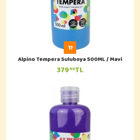
Alpino Tempera Suluboya 500ML / Mavi
379
TL
90