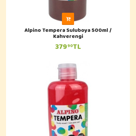
Alpino Tempera Suluboya 500ml /
Kahverengi
379
TL
90