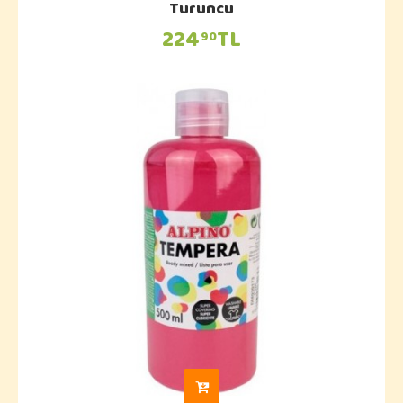
Turuncu
224
TL
90