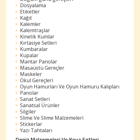
Dosyalama
Etıketler
Kağıt
Kalemler
Kalemtraşlar
Kinetik Kumlar
Kırtasiye Setleri
Kumbaralar
Kupalar
Mantar Panolar
Masaüstü Gereçler
Maskeler
Okul Gereçleri
Oyun Hamurları Ve Oyun Hamuru Kalıpları
Panolar
Sanat Setleri
Sanatsal Ürünler
Silgiler
Slime Ve Slime Malzemeleri
Stickerlar
Yazı Tahtaları
Deniz Malzemeleri Ve Kova Setleri