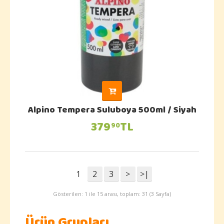
Alpino Tempera Suluboya 500ml / Siyah
379
TL
90
1
2
3
>
>|
Gösterilen: 1 ile 15 arası, toplam: 31 (3 Sayfa)