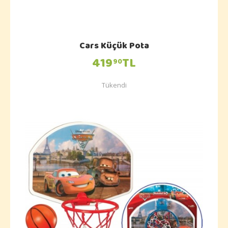
Cars Küçük Pota
419
TL
90
Tükendi