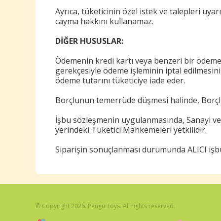
Ayrıca, tüketicinin özel istek ve talepleri uyar
cayma hakkını kullanamaz.
DİĞER HUSUSLAR:
Ödemenin kredi kartı veya benzeri bir ödeme ka
gerekçesiyle ödeme işleminin iptal edilmesini 
ödeme tutarını tüketiciye iade eder.
Borçlunun temerrüde düşmesi halinde, Borçlu 
İşbu sözleşmenin uygulanmasında, Sanayi ve T
yerindeki Tüketici Mahkemeleri yetkilidir.
Siparişin sonuçlanması durumunda ALICI işbu 
© Copyright 2026. Pengu Toys. All rights reserved.