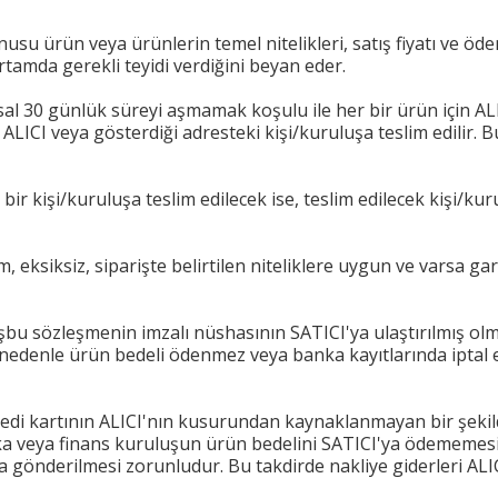
usu ürün veya ürünlerin temel nitelikleri, satış fiyatı ve ödeme
tamda gerekli teyidi verdiğini beyan eder.
l 30 günlük süreyi aşmamak koşulu ile her bir ürün için ALIC
e ALICI veya gösterdiği adresteki kişi/kuruluşa teslim edilir. 
ir kişi/kuruluşa teslim edilecek ise, teslim edilecek kişi/k
ksiksiz, siparişte belirtilen niteliklere uygun ve varsa gara
şbu sözleşmenin imzalı nüshasının SATICI'ya ulaştırılmış olm
r nedenle ürün bedeli ödenmez veya banka kayıtlarında iptal e
redi kartının ALICI'nın kusurundan kaynaklanmayan bir şekild
banka veya finans kuruluşun ürün bedelini SATICI'ya ödememesi
 gönderilmesi zorunludur. Bu takdirde nakliye giderleri ALICI