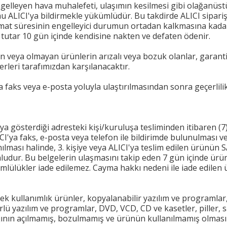
ngelleyen hava muhalefeti, ulaşımın kesilmesi gibi olağanü
u ALICI'ya bildirmekle yükümlüdür. Bu takdirde ALICI sipari
slimat süresinin engelleyici durumun ortadan kalkmasına kadar
i tutar 10 gün içinde kendisine nakten ve defaten ödenir.
an veya olmayan ürünlerin arızalı veya bozuk olanlar, garanti
erleri tarafımızdan karşılanacaktır.
a faks veya e-posta yoluyla ulaştırılmasından sonra geçerlili
 gösterdiği adresteki kişi/kuruluşa tesliminden itibaren (7
ICI'ya faks, e-posta veya telefon ile bildirimde bulunulması 
ılması halinde, 3. kişiye veya ALICI'ya teslim edilen ürünün S
nludur. Bu belgelerin ulaşmasını takip eden 7 gün içinde ürün b
mlülükler iade edilemez. Cayma hakkı nedeni ile iade edilen
 tek kullanımlık ürünler, kopyalanabilir yazılım ve programlar
lü yazılım ve programlar, DVD, VCD, CD ve kasetler, piller, sa
ının açılmamış, bozulmamış ve ürünün kullanılmamış olması ş