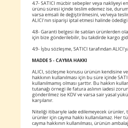
4.7- SATICI mücbir sebepler veya nakliyeyi e
ürünü süresi içinde teslim edemez ise, durum
varsa emsali ile değiştirilmesini, ve/veya te
ALICI'nın siparişi iptal etmesi halinde ödedig
4.8- Garanti belgesi ile satılan ürünlerden ol
için bize gönderilebilir, bu takdirde kargo gid
4.9- İşbu sözleşme, SATICI tarafından ALICI'y
MADDE 5 - CAYMA HAKKI
ALICI, sözleşme konusu ürünün kendisine veya
hakkının kullanılması için bu süre içinde SAT
kullanılmamış olması şarttır. Bu hakkın kullan
tutanağı örnegi ile fatura aslının iadesi zoru
gönderilmez ise KDV ve varsa sair yasal yükü
karşılanır.
Niteliği itibarıyle iade edilemeyecek ürünler,
ürünler için cayma hakkı kullanılamaz. Her tür
cayma hakkının kullanılması, ürünün ambalaj