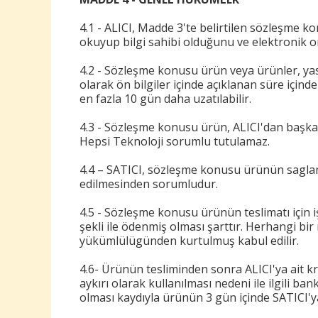
4.1 - ALICI, Madde 3'te belirtilen sözleşme kon
okuyup bilgi sahibi olduğunu ve elektronik or
4.2 - Sözleşme konusu ürün veya ürünler, yasa
olarak ön bilgiler içinde açıklanan süre içind
en fazla 10 gün daha uzatılabilir.
4.3 - Sözleşme konusu ürün, ALICI'dan başka b
Hepsi Teknoloji sorumlu tutulamaz.
4.4 – SATICI, sözleşme konusu ürünün saglam, e
edilmesinden sorumludur.
4.5 - Sözleşme konusu ürünün teslimatı için i
şekli ile ödenmiş olması şarttır. Herhangi bi
yükümlülügünden kurtulmuş kabul edilir.
4.6- Ürünün tesliminden sonra ALICI'ya ait k
aykırı olarak kullanılması nedeni ile ilgili 
olması kaydıyla ürünün 3 gün içinde SATICI'ya