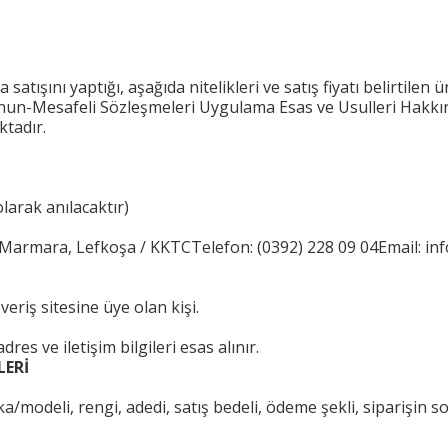
tışını yaptığı, aşağıda nitelikleri ve satış fiyatı belirtilen ür
anun-Mesafeli Sözleşmeleri Uygulama Esas ve Usulleri Hakk
ktadır.
arak anılacaktır)
 Marmara, Lefkoşa / KKTC
Telefon: (0392) 228 09 04
Email: i
riş sitesine üye olan kişi.
es ve iletişim bilgileri esas alınır.
LERİ
a/modeli, rengi, adedi, satış bedeli, ödeme şekli, siparişin 