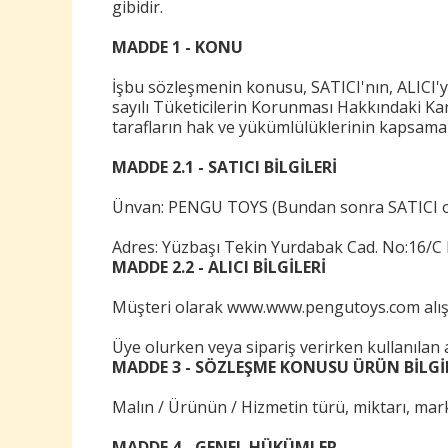
gibidir.
MADDE 1 - KONU
İşbu sözleşmenin konusu, SATICI'nın, ALICI'ya sa
sayılı Tüketicilerin Korunması Hakkındaki K
tarafların hak ve yükümlülüklerinin kapsama
MADDE 2.1 - SATICI BİLGİLERİ
Ünvan: PENGU TOYS (Bundan sonra SATICI ol
Adres: Yüzbaşı Tekin Yurdabak Cad. No:16/C
MADDE 2.2 - ALICI BİLGİLERİ
Müşteri olarak www.www.pengutoys.com alışve
Üye olurken veya sipariş verirken kullanılan adr
MADDE 3 - SÖZLEŞME KONUSU ÜRÜN BİLGİ
Malın / Ürünün / Hizmetin türü, miktarı, mark
MADDE 4 - GENEL HÜKÜMLER