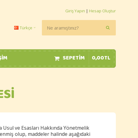
Giriş Yapın
|
Hesap Oluştur
Türkçe
ŞIM
SEPETIM
0
,
00
TL
ESI
a Usul ve Esasları Hakkında Yönetmelik
lenmiş olup, maddeler halinde aşağıdaki