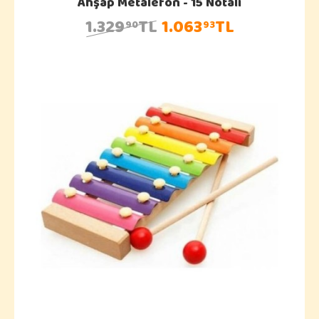
Ahşap Metalefon - 15 Notalı
1.329
TL
1.063
TL
90
93