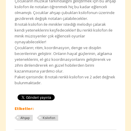
Çocukların müzikal farkındalığını geliştirmek için bu ahşap
ksilofon ile notaları öğrenmek hiç bu kadar eğlenceli
olmamıştı. Çocuklar ahşap çubukları ksilofonun üzerinde
gezdirerek değişik notaları çalabilecekler.
8 notalı ksilofon ile minikler istediği melodiyi çalarak
kendi yeteneklerini keşfedecekler! Bu renkli ksilofon ile
minik müzisyenler çok eğlenceli oyunlar
oynayabilecekler!
Çocukların; ritim, koordinasyon, denge ve disiplin
becerilerinin geliştirir. Onların hayal güçlerinin, algılama
yeteneklerini, el-göz koordinasyonlarını geliştirerek ve
zihni dinlendirerek en güzel hobilerden birini
kazanmasına yardımcı olur.
Paket içerisinde: 8 notalı renkli ksilofon ve 2 adet değnek
bulunmaktadır.
Etiketler:
Ahşap
Ksilofon