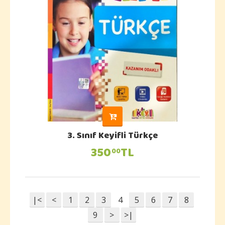
3. Sınıf Keyifli Türkçe
350
TL
00
|<
<
1
2
3
4
5
6
7
8
9
>
>|