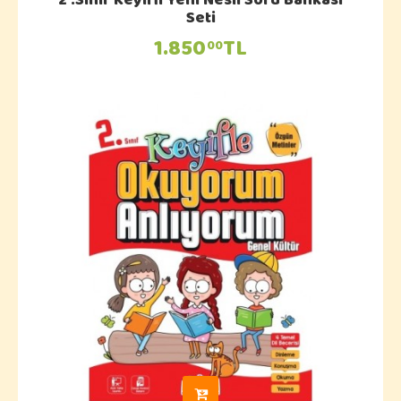
2 .Sınıf Keyifli Yeni Nesil Soru Bankası
Seti
1.850
TL
00